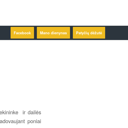
Facebook
Mano dienynas
Patyčių dėžutė
ekininke ir dailės
adovaujant poniai