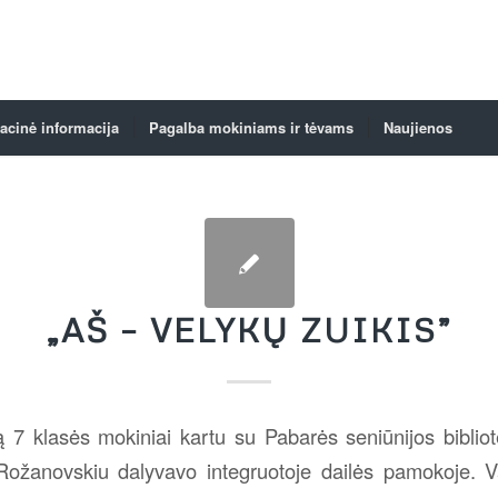
acinė informacija
Pagalba mokiniams ir tėvams
Naujienos
„AŠ – VELYKŲ ZUIKIS”
 7 klasės mokiniai kartu su Pabarės seniūnijos bibliot
ožanovskiu dalyvavo integruotoje dailės pamokoje. V