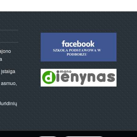
rajono
a
 įstaiga
is asmuo,
8
uridinių