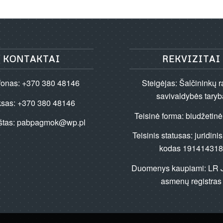
KONTAKTAI
REKVIZITAI
fonas: +370 380 48146
Steigėjas: Šalčininkų 
savivaldybės taryb
ksas: +370 380 48146
Teisinė forma: biudžetinė
štas:
pabpagmok@wp.pl
Teisinis statusas: juridin
kodas 19141431
Duomenys kaupiami: LR J
asmenų registras