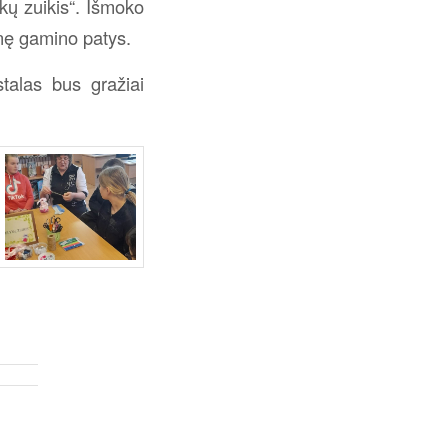
kų zuikis“. Išmoko
inę gamino patys.
alas bus gražiai