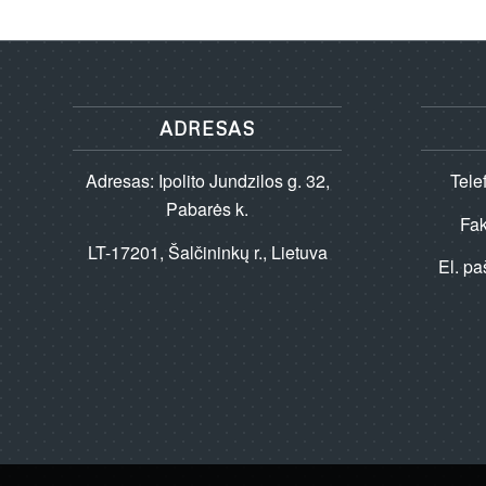
ADRESAS
Adresas: Ipolito Jundzilos g. 32,
Tele
Pabarės k.
Fa
LT-17201, Šalčininkų r., Lietuva
El. pa