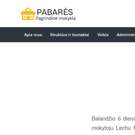
Apie mus
Struktūra ir kontaktai
Veikla
Administr
Balandžio 6 dieną
mokytoju Lechu R