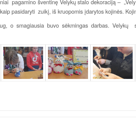
niai pagamino šventinę Velykų stalo dekoraciją – „Vely
kaip pasidaryti zuikį, iš kruopomis įdarytos kojinės. Koj
ug, o smagiausia buvo sėkmingas darbas. Velykų st