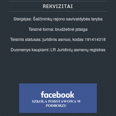
REKVIZITAI
Steigėjas: Šalčininkų rajono savivaldybės taryba
Teisinė forma: biudžetinė įstaiga
Teisinis statusas: juridinis asmuo, kodas 191414318
Duomenys kaupiami: LR Juridinių asmenų registras