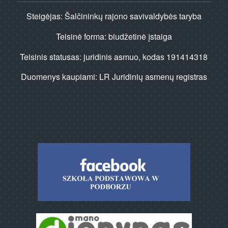
Steigėjas: Šalčininkų rajono savivaldybės taryba
Teisinė forma: biudžetinė įstaiga
Teisinis statusas: juridinis asmuo, kodas 191414318
Duomenys kaupiami: LR Juridinių asmenų registras