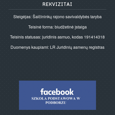
REKVIZITAI
Steigėjas: Šalčininkų rajono savivaldybės taryba
Teisinė forma: biudžetinė įstaiga
Teisinis statusas: juridinis asmuo, kodas 191414318
Duomenys kaupiami: LR Juridinių asmenų registras