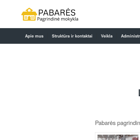
Apie mus
Struktūra ir kontaktai
Veikla
Administr
Pabarės pagrindin