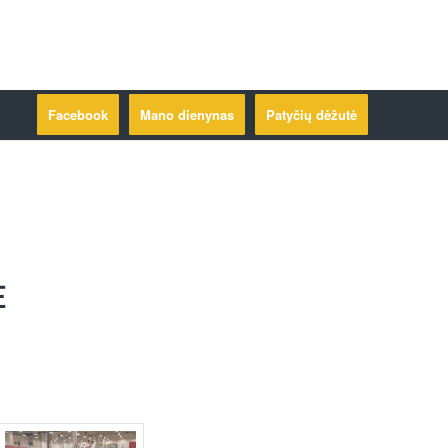
Facebook
Mano dienynas
Patyčių dėžutė
E