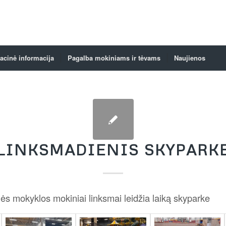
acinė informacija
Pagalba mokiniams ir tėvams
Naujienos
LINKSMADIENIS SKYPARK
ės mokyklos mokiniai linksmai leidžia laiką skyparke