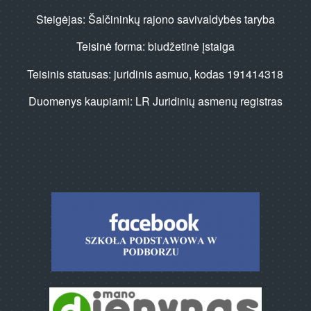
Steigėjas: Šalčininkų rajono savivaldybės taryba
Teisinė forma: biudžetinė įstaiga
Teisinis statusas: juridinis asmuo, kodas 191414318
Duomenys kaupiami: LR Juridinių asmenų registras