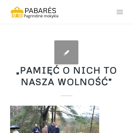
„PAMIĘĆ O NICH TO
NASZA WOLNOŚĆ”