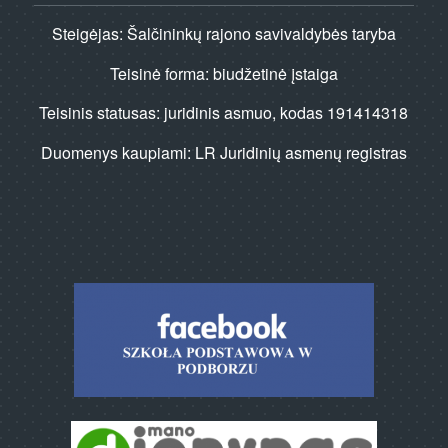
Steigėjas: Šalčininkų rajono savivaldybės taryba
Teisinė forma: biudžetinė įstaiga
Teisinis statusas: juridinis asmuo, kodas 191414318
Duomenys kaupiami: LR Juridinių asmenų registras