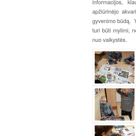
informacijos, k
apžiūrinėjo akva
gyvenimo būdą. Va
turi būti mylimi,
nuo vaikystės.