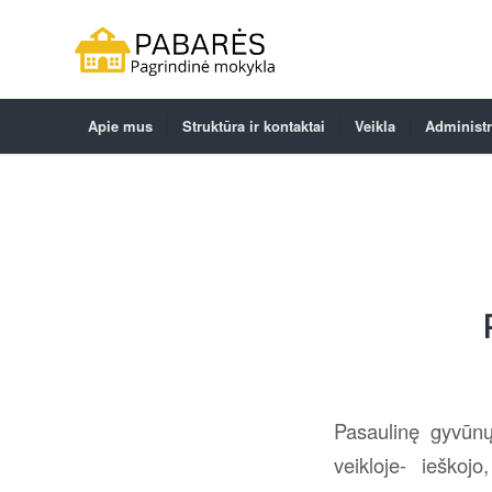
Apie mus
Struktūra ir kontaktai
Veikla
Administr
Pasaulinę gyvūnų
veikloje- ieškoj