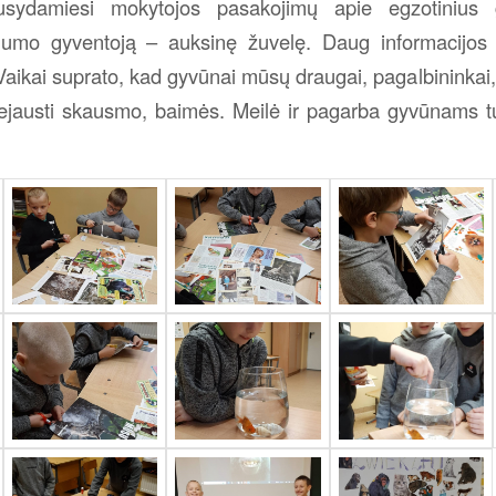
lausydamiesi mokytojos pasakojimų apie egzotinius 
riumo gyventoją – auksinę žuvelę. Daug informacijos 
ikai suprato, kad gyvūnai mūsų draugai, pagalbininkai, 
 nejausti skausmo, baimės. Meilė ir pagarba gyvūnams tu