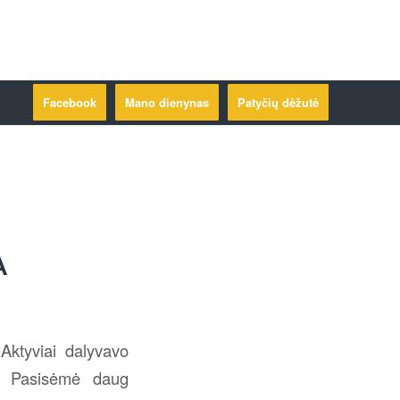
Facebook
Mano dienynas
Patyčių dėžutė
A
Aktyviai dalyvavo
ti. Pasisėmė daug