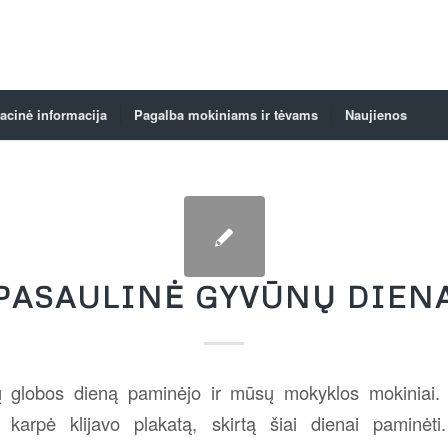
acinė informacija
Pagalba mokiniams ir tėvams
Naujienos
PASAULINĖ GYVŪNŲ DIEN
 globos dieną paminėjo ir mūsų mokyklos mokiniai. 
o, karpė klijavo plakatą, skirtą šiai dienai paminė