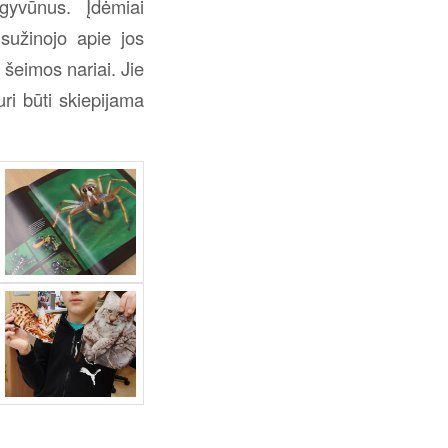
gyvūnus. Įdėmiai
sužinojo apie jos
šeimos nariai. Jie
ri būti skiepijama