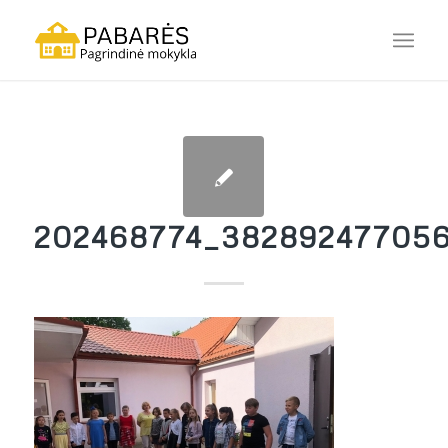
202468774_38289247705