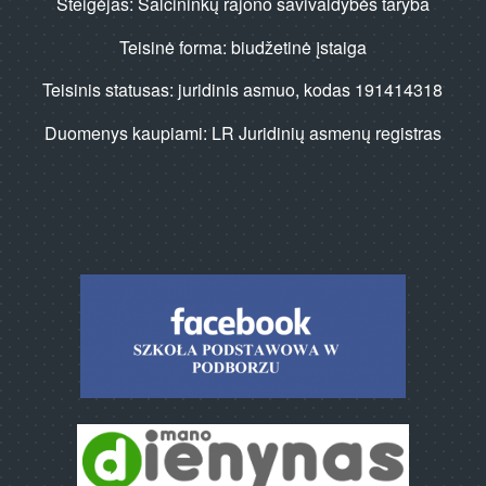
Steigėjas: Šalčininkų rajono savivaldybės taryba
Teisinė forma: biudžetinė įstaiga
Teisinis statusas: juridinis asmuo, kodas 191414318
Duomenys kaupiami: LR Juridinių asmenų registras