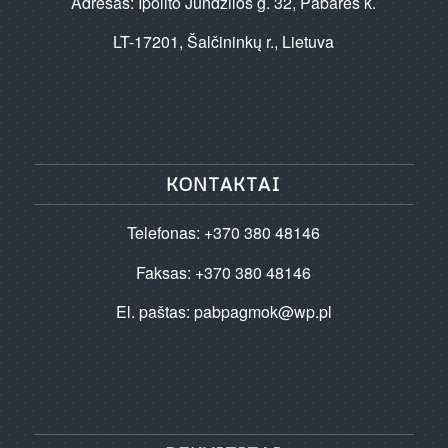
Adresas: Ipolito Jundzilos g. 32, Pabarės k.
LT-17201, Šalčininkų r., Lietuva
KONTAKTAI
Telefonas: +370 380 48146
Faksas: +370 380 48146
El. paštas:
pabpagmok@wp.pl