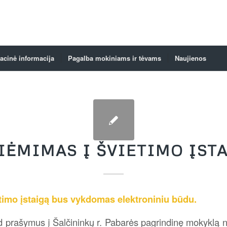
acinė informacija
Pagalba mokiniams ir tėvams
Naujienos
IĖMIMAS Į ŠVIETIMO ĮST
timo įstaigą bus vykdomas elektroniniu būdu.
 prašymus į Šalčininkų r. Pabarės pagrindinę mokyklą n