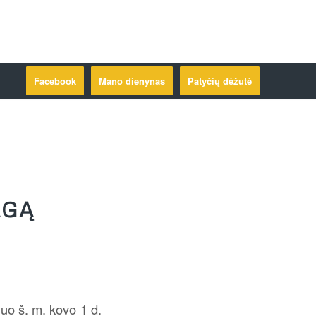
Facebook
Mano dienynas
Patyčių dėžutė
AGĄ
uo š. m. kovo 1 d.