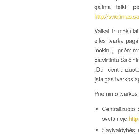
galima teikti p
http://svietimas.sal
Vaikai ir mokinia
eilės tvarka paga
mokinių priėmimo
patvirtintu Šalči
„Dėl centralizuo
įstaigas tvarkos a
Priėmimo tvarkos
Centralizuoto 
svetainėje
http
Savivaldybės i