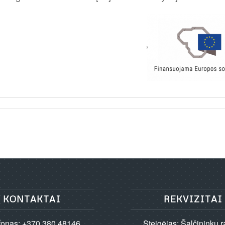
KONTAKTAI
REKVIZITAI
fonas: +370 380 48146
Steigėjas: Šalčininkų 