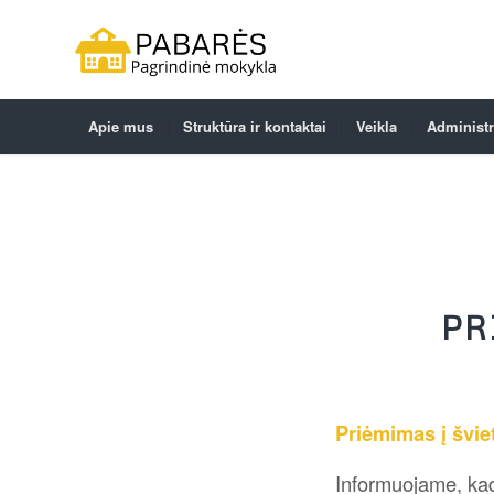
Apie mus
Struktūra ir kontaktai
Veikla
Administr
PR
Priėmimas į švie
Informuojame, kad