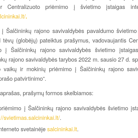
er Centralizuoto priėmimo į švietimo įstaigas inte
cininkai.lt/
.
i į Šalčininkų rajono savivaldybės pavaldumo švietimo
l tėvų (globėjų) pateiktus prašymus, vadovaujantis Cent
 į Šalčininkų rajono savivaldybės švietimo įstaiga
ninkų rajono savivaldybės tarybos 2022 m. sausio 27 d. s
to vaikų ir mokinių priėmimo į Šalčininkų rajono savi
prašo patvirtinimo“.
 aprašas, prašymų formos skelbiamos:
priėmimo į Šalčininkų rajono savivaldybės švietimo įsta
://svietimas.salcininkai.lt/
.
nterneto svetainėje
salcininkai.lt
.