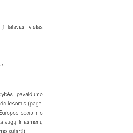
į laisvas vietas
05
aldybės pavaldumo
ndo lėšomis (pagal
Europos socialinio
aslaugų ir asmenų
mo sutartį).