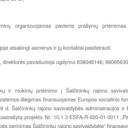
minų organizuojamas pavienis prašymų priėmimas 
oje atsakingi asmenys ir jų kontaktai pasiteirauti:
, direktorės pavaduotoja ugdymui 838048146; 8608563
ikų ir mokinių priėmimo į Šalčininkų rajono saviv
 sistemos diegimas finansuojamas Europos socialinio fo
 d. Šalčininkų rajono savivaldybės administracijos ir 
pasirašytą projekto Nr. 10.1.3-ESFA-R-920-01-0011 „P
ės gerinimas Šalčininkų rajono savivaldybėje“ finansavi