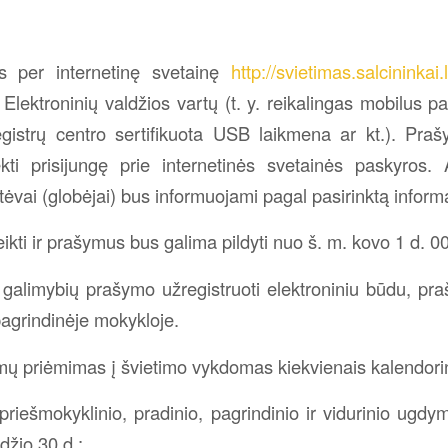
s per internetinę svetainę
http://svietimas.salcininkai.l
 Elektroninių valdžios vartų (t. y. reikalingas mobilus p
egistrų centro sertifikuota USB laikmena ar kt.). Pra
sekti prisijungę prie internetinės svetainės paskyros
 tėvai (globėjai) bus informuojami pagal pasirinktą infor
kti ir prašymus bus galima pildyti nuo š. m. kovo 1 d. 00
 galimybių prašymo užregistruoti elektroniniu būdu, praš
pagrindinėje mokykloje.
mų priėmimas į švietimo vykdomas kiekvienais kalendorin
, priešmokyklinio, pradinio, pagrindinio ir vidurinio ug
džio 30 d.;