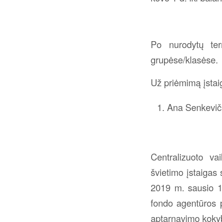
Po nurodytų ter
grupėse/klasėse.
Už priėmimą įstaig
Ana Senkevič
Centralizuoto va
švietimo įstaigas
2019 m. sausio 18
fondo agentūros 
aptarnavimo kokyb