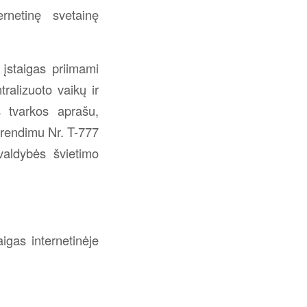
rnetinę svetainę
 įstaigas priimami
ralizuoto vaikų ir
s tvarkos aprašu,
prendimu Nr. T-777
valdybės švietimo
igas internetinėje