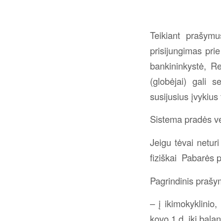
Teikiant prašymu
prisijungimas prie
bankininkystė, R
(globėjai) gali 
susijusius įvykius
Sistema pradės vei
Jeigu tėvai neturi
fiziškai Pabarės 
Pagrindinis prašy
– į ikimokyklinio
kovo 1 d. iki balan