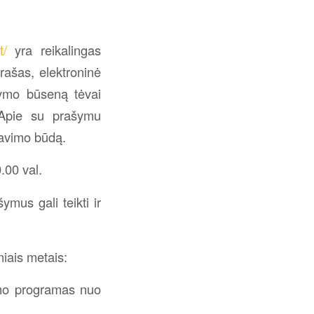
t/
yra reikalingas
arašas, elektroninė
šymo būseną tėvai
. Apie su prašymu
mavimo būdą.
.00 val.
ymus gali teikti ir
iais metais:
dymo programas nuo