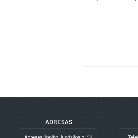
ADRESAS
Adresas: Ipolito Jundzilos g. 32,
Tele