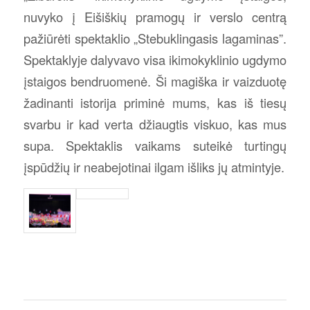
nuvyko į Eišiškių pramogų ir verslo centrą
pažiūrėti spektaklio „Stebuklingasis lagaminas”.
Spektaklyje dalyvavo visa ikimokyklinio ugdymo
įstaigos bendruomenė. Ši magiška ir vaizduotę
žadinanti istorija priminė mums, kas iš tiesų
svarbu ir kad verta džiaugtis viskuo, kas mus
supa. Spektaklis vaikams suteikė turtingų
įspūdžių ir neabejotinai ilgam išliks jų atmintyje.