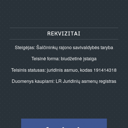
REKVIZITAI
Steigėjas: Šalčininkų rajono savivaldybės taryba
Teisinė forma: biudžetinė įstaiga
Teisinis statusas: juridinis asmuo, kodas 191414318
Duomenys kaupiami: LR Juridinių asmenų registras