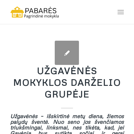
UŽGAVĖNĖS
MOKYKLOS DARŽELIO
GRUPĖJE
Užgavėnės – išskirtinė metų diena, žiemos
palydų šventė. Nuo seno jos švenčiamos
triukšmingai, linksmai, nes tikėta, kad, jei
Gavėnia bus sutikta sočiai ir gerai