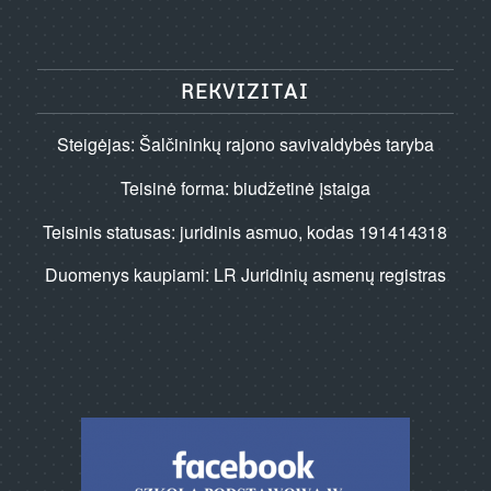
REKVIZITAI
Steigėjas: Šalčininkų rajono savivaldybės taryba
Teisinė forma: biudžetinė įstaiga
Teisinis statusas: juridinis asmuo, kodas 191414318
Duomenys kaupiami: LR Juridinių asmenų registras